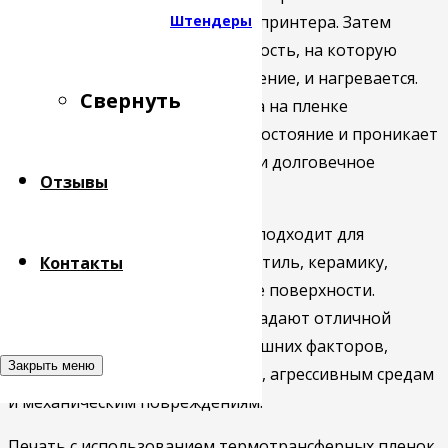
Штендеры
помощью термотрансферного принтера. Затем
пленка помещается на поверхность, на которую
необходимо передать изображение, и нагревается.
Свернуть
Под воздействием тепла краска на пленке
превращается в газообразное состояние и проникает
в поверхность, создавая яркое и долговечное
Отзывы
изображение.
Такой метод печати идеально подходит для
нанесения изображений на текстиль, керамику,
Контакты
стекло, пластик, бумагу и другие поверхности.
Термотрансферные пленки обладают отличной
стойкостью к воздействию внешних факторов,
Закрыть меню
ультрафиолетовому излучению, агрессивным средам
и механическим повреждениям.
Печать с использованием термотрансферных пленок