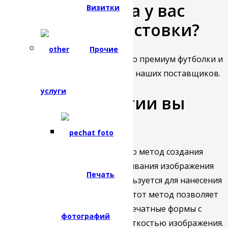
Какого качества у вас
Визитки
футболки и толстовки?
Прочие
На данный момент шьем только премиум футболки и
худи, а стандартные покупаем у наших поставщиков.
услуги
Какие технологии вы
используете?
ДТФ печать
(Direct to Film) – это метод создания
печатных форм путем напечатывания изображения
Печать
на пленку, которая затем используется для нанесения
изображения на поверхность. Этот метод позволяет
создать высококачественные печатные формы с
фотографий
отличной цветопередачей и четкостью изображения.