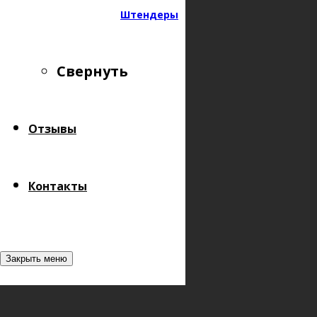
© 2025 | ПринтСтайлУфа | ИП Хамидуллин В.Р. | ОГРН
Штендеры
322028000168323
Свернуть
Отзывы
Контакты
Закрыть меню