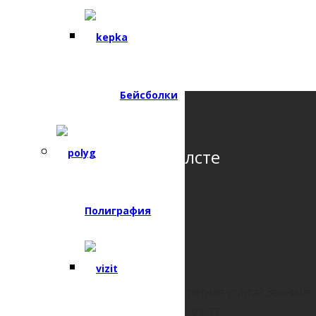
Таблички
Электронная почта
a9371671737@gmail.com
Бейсболки
Доставка
Оплата
Фото на холсте
Полиграфия
Заинтересовала конкретная услуга? Звоните
ВНИМАНИЕ!
нам! 📞 8(962)528-93-77