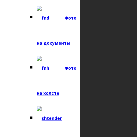
Вопросы — Ответы
Контакты
Фото
О компании
Гарантии
на документы
Вакансии
КОНТАКТНАЯ ИНФОРМАЦИЯ
Фото
+7 (962) 528-93-77
ул. Софьи Перовской д.17/1
+7 (937) 167-17-23
на холсте
printstyleufa@gmail.com
ул. Айская 67
a9371671737@gmail.com
+7 (937) 167-17-37